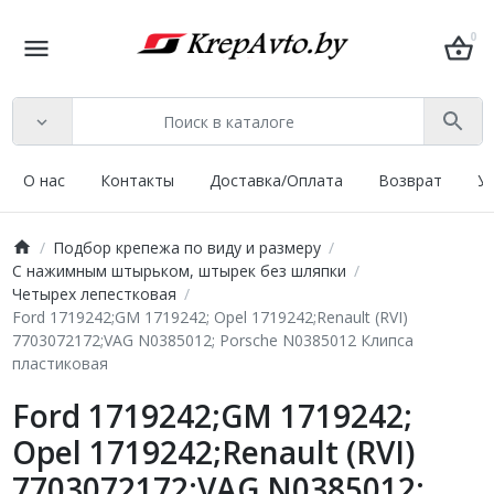
0
О нас
Контакты
Доставка/Оплата
Возврат
У
Подбор крепежа по виду и размеру
С нажимным штырьком, штырек без шляпки
Четырех лепестковая
Ford 1719242;GM 1719242; Opel 1719242;Renault (RVI)
7703072172;VAG N0385012; Porsche N0385012 Клипса
пластиковая
Ford 1719242;GM 1719242;
Opel 1719242;Renault (RVI)
7703072172;VAG N0385012;