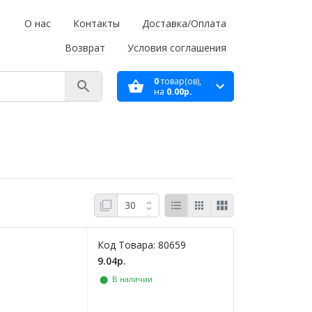
О нас
Контакты
Доставка/Оплата
Возврат
Условия соглашения
0
товар(ов),
на
0.00р.
Код Товара: 80659
9.04р.
⬤ В наличии