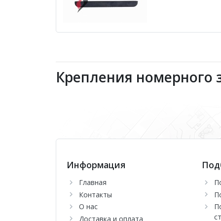
Крепления номерного з
Информация
Под
Главная
П
Контакты
П
О нас
П
с
Доставка и оплата