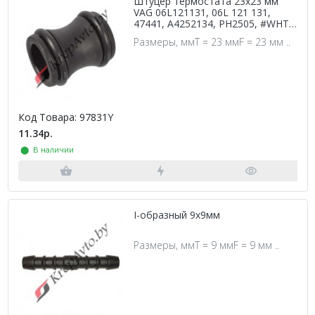
Штуцер термостата 23х23 мм
VAG 06L121131, 06L 121 131,
47441, A4252134, PH2505, #WHT
004 973, WHT004973
Размеры, ммT = 23 ммF = 23 мм ..
Код Товара: 97831Y
11.34р.
⬤ В наличии
I-образный 9х9мм
Размеры, ммT = 9 ммF = 9 мм ..