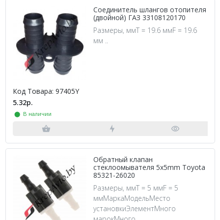
Соединитель шлангов отопителя
(двойной) ГАЗ 33108120170
Размеры, ммT = 19.6 ммF = 19.6
мм ..
Код Товара: 97405Y
5.32р.
⬤ В наличии
Обратный клапан
стеклоомывателя 5x5mm Toyota
85321-26020
Размеры, ммT = 5 ммF = 5
ммМаркаМодельМесто
установкиЭлементМного
марокМного