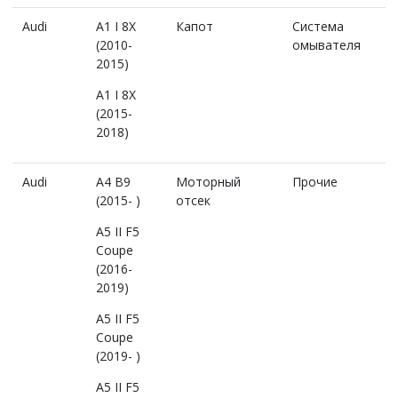
Audi
A1 I 8X
Капот
Система
(2010-
омывателя
2015)
A1 I 8X
(2015-
2018)
Audi
A4 B9
Моторный
Прочие
(2015- )
отсек
A5 II F5
Coupe
(2016-
2019)
A5 II F5
Coupe
(2019- )
A5 II F5