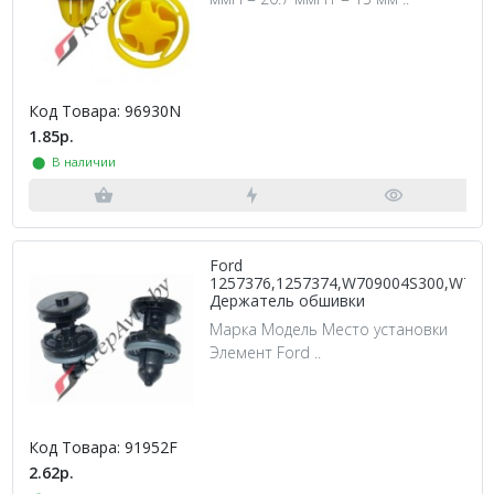
Код Товара: 96930N
1.85р.
⬤ В наличии
Ford
1257376,1257374,W709004S300,W70
Держатель обшивки
Марка Модель Место установки
Элемент Ford ..
Код Товара: 91952F
2.62р.