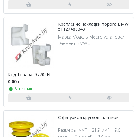
Крепление накладки порога BMW
51127488348
Марка Модель Место установки
Элемент BMW ..
Код Товара: 97705N
0.00р.
⬤ В наличии
С фигурной круглой шляпкой
Размеры, ммT = 21.9 ммF = 9.6
ммH = 20.7 ммH1 = 13 мм ..