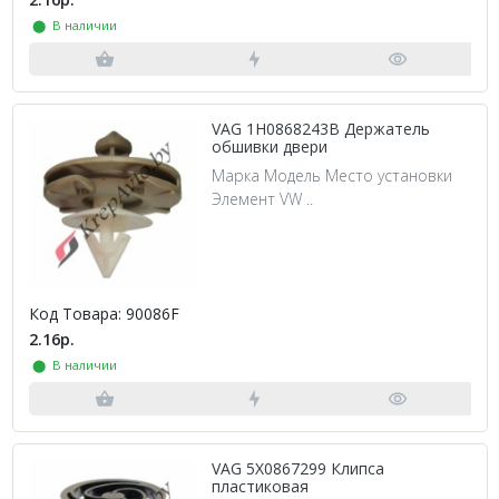
⬤ В наличии
VAG 1H0868243B Держатель
обшивки двери
Марка Модель Место установки
Элемент VW ..
Код Товара: 90086F
2.16р.
⬤ В наличии
VAG 5X0867299 Клипса
пластиковая