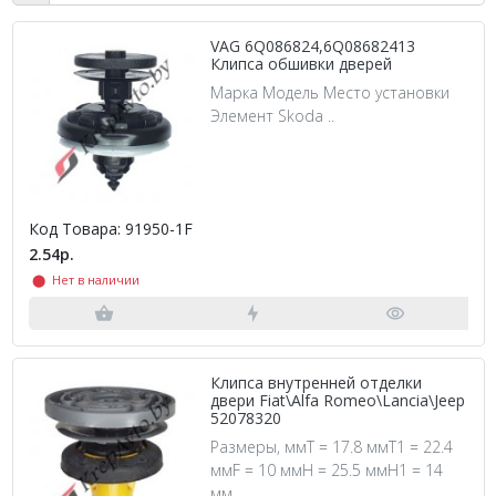
VAG 6Q086824,6Q08682413
Клипса обшивки дверей
Марка Модель Место установки
Элемент Skoda ..
Код Товара: 91950-1F
2.54р.
⬤ Нет в наличии
Клипса внутренней отделки
двери Fiat\Alfa Romeo\Lancia\Jeep
52078320
Размеры, ммT = 17.8 ммT1 = 22.4
ммF = 10 ммH = 25.5 ммH1 = 14
мм ..