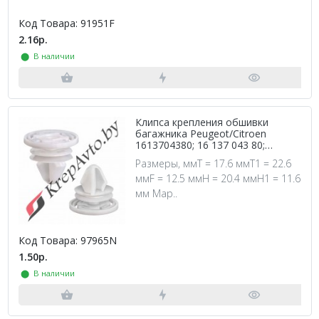
Код Товара: 91951F
2.16р.
⬤ В наличии
Клипса крепления обшивки
багажника Peugeot/Citroen
1613704380; 16 137 043 80;
7703077492; 1060849
Размеры, ммT = 17.6 ммT1 = 22.6
ммF = 12.5 ммH = 20.4 ммH1 = 11.6
мм Мар..
Код Товара: 97965N
1.50р.
⬤ В наличии