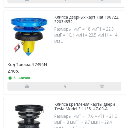
Клипса дверных карт Fiat 198722,
52034852
Размеры, ммT = 18 ммT1 = 22.3
ммF = 10.1 ммH = 23.5 ммH1 = 14
мм ..
Код Товара: 97496N
2.10р.
⬤ В наличии
Клипса крепления карты двери
Tesla Model 3 1135147-00-A
Размеры, ммT = 17.6 ммT1 = 21.6
ммF = 8 ммF1 = 9.7 ммH = 29.4