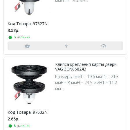
ммH1 = 14.2 мм ..
Код Товара: 97627N
3.53р.
⬤ В наличии
Клипса крепления карты двери
VAG 3CN868243
Размеры, ммT = 19.6 ммT1 = 21.3
ммF = 8 ммH = 23.5 ммH1 = 11.2
мм ..
Код Товара: 97632N
2.65р.
⬤ В наличии