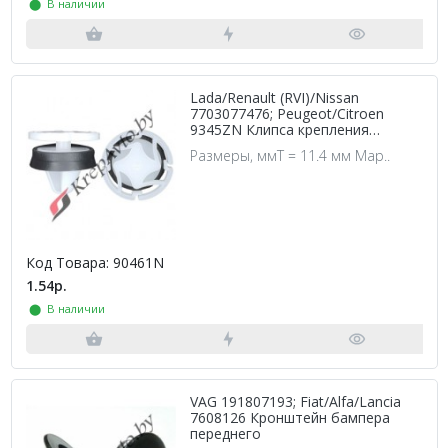
⬤ В наличии
Lada/Renault (RVI)/Nissan
7703077476; Peugeot/Citroen
9345ZN Клипса крепления
обшивки двери
Размеры, ммT = 11.4 мм Мар..
Код Товара: 90461N
1.54р.
⬤ В наличии
VAG 191807193; Fiat/Alfa/Lancia
7608126 Кронштейн бампера
переднего