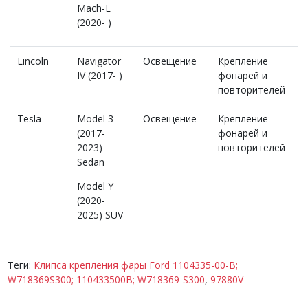
Mach-E
(2020- )
Lincoln
Navigator
Освещение
Крепление
IV (2017- )
фонарей и
повторителей
Tesla
Model 3
Освещение
Крепление
(2017-
фонарей и
2023)
повторителей
Sedan
Model Y
(2020-
2025) SUV
Теги:
Клипса крепления фары Ford 1104335-00-B;
W718369S300; 110433500B; W718369-S300
,
97880V