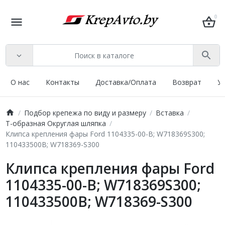
0
О нас
Контакты
Доставка/Оплата
Возврат
У
Подбор крепежа по виду и размеру
Вставка
T-образная Округлая шляпка
Клипса крепления фары Ford 1104335-00-B; W718369S300;
110433500B; W718369-S300
Клипса крепления фары Ford
1104335-00-B; W718369S300;
110433500B; W718369-S300