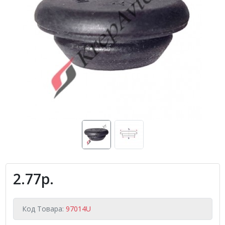
2.77р.
Код Товара:
97014U