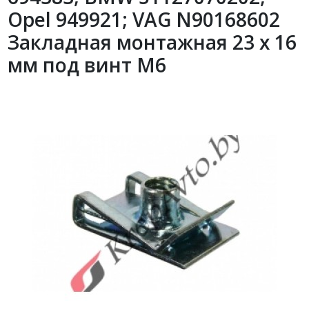
Opel 949921; VAG N90168602
Закладная монтажная 23 х 16
мм под винт М6