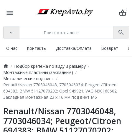
0
О нас
Контакты
Доставка/Оплата
Возврат
У
Подбор крепежа по виду и размеру
Монтажные пластины (закладные)
Металлические под винт
Renault/Nissan 7703046048, 7703046034; Peugeot/Citroen
694383; BMW 51127070202; Opel 949921; VAG N90168602
Закладная монтажная 23 х 16 мм под винт М6
Renault/Nissan 7703046048,
7703046034; Peugeot/Citroen
694383; BMW 51127070202;