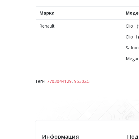
Марка
Моде
Renault
Clio I
Clio II
Safran
Megane
Теги:
7703044129
,
95302G
Информация
Под