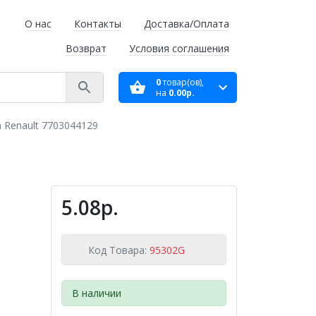
О нас
Контакты
Доставка/Оплата
Возврат
Условия соглашения
0
товар(ов),
на
0.00р.
 Renault 7703044129
5.08р.
Код Товара:
95302G
В наличии