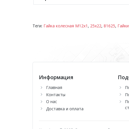
Теги:
Гайка колесная M12х1
,
25х22
,
81625
,
Гайки
Информация
Под
Главная
П
Контакты
П
О нас
П
с
Доставка и оплата