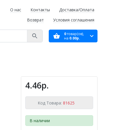
О нас
Контакты
Доставка/Оплата
Возврат
Условия соглашения
0
товар(ов),
на
0.00р.
4.46р.
Код Товара:
81625
В наличии